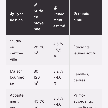
📏
💰
Surfa
🏘️ Type
Rende
🎯 Public
ce
de bien
ment
cible
moye
estimé
nne
Studio
4,5 %
en
20-30
Étudiants,
- 5,5
centre-
m²
jeunes actifs
%
ville
Maison
80-
3,2 %
Familles,
bourgeoi
120
- 4,0
cadres
se
m²
%
Apparte
Primo-
3,8 %
ment
45-70
accédants,
- 4,6
neuf
m²
investisseurs