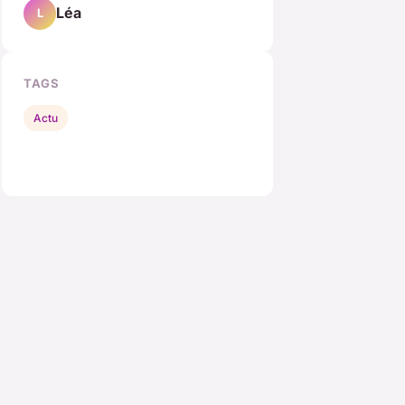
Léa
L
TAGS
Actu